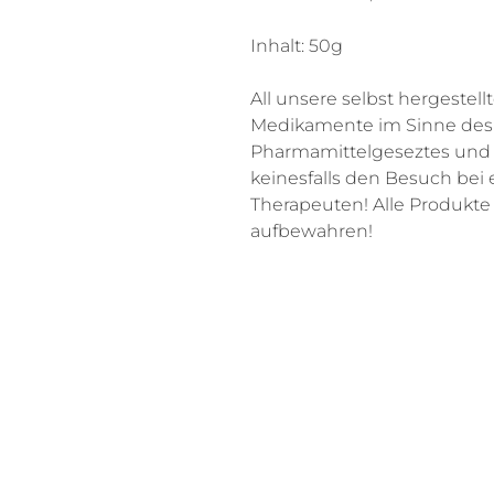
Inhalt: 50g
All unsere selbst hergestel
Medikamente im Sinne des A
Pharmamittelgeseztes und e
keinesfalls den Besuch bei e
Therapeuten! Alle Produkte
aufbewahren!
Seminarzentrum SonnenSch
Gommen 17
CH-4953 Schwarzenbach
Tel.: +
41 62 558 60 14
E-Mail:
info@sonnenschmiede