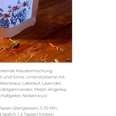
rkende Kräutermischung.
ist und Sinne. Unterstützend mit
tenkraut, Labkraut, Lavendel,
Edelgamnander, Mistel, Angelika,
chafgarbe, Nelkenwurz.
Wasser übergiessen, 5-10 Min.
täglich 1-2 Tassen trinken.